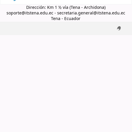
Dirección: Km 1 ½ vía (Tena - Archidona)
soporte@itstena.edu.ec - secretaria.general@itstena.edu.ec
Tena - Ecuador